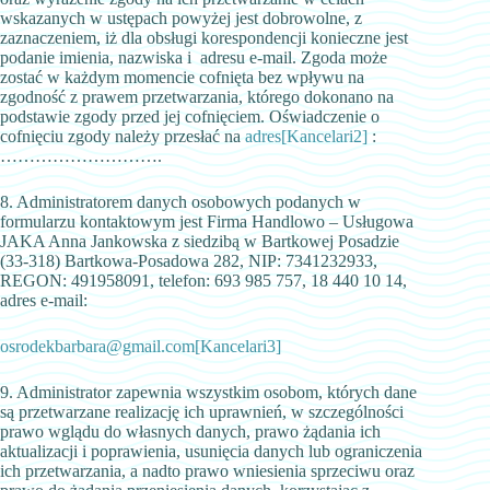
wskazanych w ustępach powyżej jest dobrowolne, z
zaznaczeniem, iż dla obsługi korespondencji konieczne jest
podanie imienia, nazwiska i adresu e-mail. Zgoda może
zostać w każdym momencie cofnięta bez wpływu na
zgodność z prawem przetwarzania, którego dokonano na
podstawie zgody przed jej cofnięciem. Oświadczenie o
cofnięciu zgody należy przesłać na
adres
[Kancelari2]
:
……………………….
8. Administratorem danych osobowych podanych w
formularzu kontaktowym jest Firma Handlowo – Usługowa
JAKA Anna Jankowska z siedzibą w Bartkowej Posadzie
(33-318) Bartkowa-Posadowa 282, NIP: 7341232933,
REGON: 491958091, telefon: 693 985 757, 18 440 10 14,
adres e-mail:
osrodekbarbara@gmail.com
[Kancelari3]
9. Administrator zapewnia wszystkim osobom, których dane
są przetwarzane realizację ich uprawnień, w szczególności
prawo wglądu do własnych danych, prawo żądania ich
aktualizacji i poprawienia, usunięcia danych lub ograniczenia
ich przetwarzania, a nadto prawo wniesienia sprzeciwu oraz