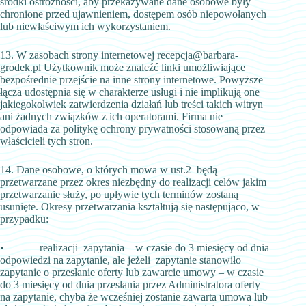
środki ostrożności, aby przekazywane dane osobowe były
chronione przed ujawnieniem, dostępem osób niepowołanych
lub niewłaściwym ich wykorzystaniem.
13. W zasobach strony internetowej recepcja@barbara-
grodek.pl Użytkownik może znaleźć linki umożliwiające
bezpośrednie przejście na inne strony internetowe. Powyższe
łącza udostępnia się w charakterze usługi i nie implikują one
jakiegokolwiek zatwierdzenia działań lub treści takich witryn
ani żadnych związków z ich operatorami. Firma nie
odpowiada za politykę ochrony prywatności stosowaną przez
właścicieli tych stron.
14. Dane osobowe, o których mowa w ust.2 będą
przetwarzane przez okres niezbędny do realizacji celów jakim
przetwarzanie służy, po upływie tych terminów zostaną
usunięte. Okresy przetwarzania kształtują się następująco, w
przypadku:
• realizacji zapytania – w czasie do 3 miesięcy od dnia
odpowiedzi na zapytanie, ale jeżeli zapytanie stanowiło
zapytanie o przesłanie oferty lub zawarcie umowy – w czasie
do 3 miesięcy od dnia przesłania przez Administratora oferty
na zapytanie, chyba że wcześniej zostanie zawarta umowa lub