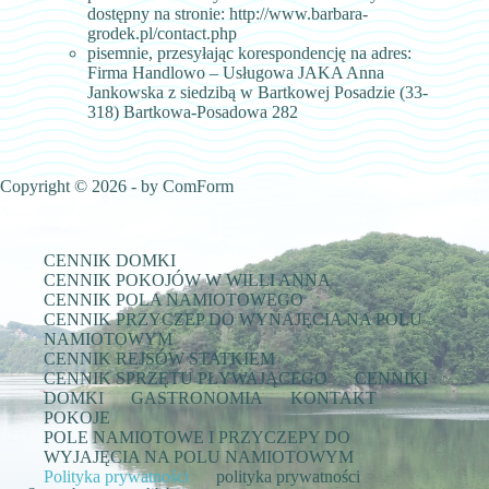
dostępny na stronie: http://www.barbara-
grodek.pl/contact.php
pisemnie, przesyłając korespondencję na adres:
Firma Handlowo – Usługowa JAKA Anna
Jankowska z siedzibą w Bartkowej Posadzie (33-
318) Bartkowa-Posadowa 282
Copyright © 2026 - by ComForm
CENNIK DOMKI
CENNIK POKOJÓW W WILLI ANNA
CENNIK POLA NAMIOTOWEGO
CENNIK PRZYCZEP DO WYNAJĘCIA NA POLU
NAMIOTOWYM
CENNIK REJSÓW STATKIEM
CENNIK SPRZĘTU PŁYWAJĄCEGO
CENNIKI
DOMKI
GASTRONOMIA
KONTAKT
POKOJE
POLE NAMIOTOWE I PRZYCZEPY DO
WYJAJĘCIA NA POLU NAMIOTOWYM
Polityka prywatności
polityka prywatności