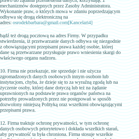
prawo do żądania przeniesienia danych, korzystając z
mechanizmów dostępnych przez Zasoby Administratora.
Wykonanie praw, o których mowa w zdaniu poprzedzającym
odbywa się drogą elektroniczną na
adres:
osrodekbarbara@gmail.com
[Kancelari4]
bądź też drogą pocztową na adres Firmy. W przypadku
stwierdzenia, iż przetwarzanie danych odbywa się niezgodnie
z obowiązującymi przepisami prawa każdej osobie, której
dane są przetwarzane przysługuje prawo wniesienia skargi do
właściwego organu nadzoru.
10. Firma nie przekazuje, nie sprzedaje i nie użycza
zgromadzonych danych osobowych innym osobom lub
instytucjom, chyba, że dzieje się to za wyraźną zgodą lub na
życzenie osoby, której dane dotyczą lub też na żądanie
uprawnionych na podstawie prawa organów państwa na
potrzeby prowadzonych przez nie postępowań w sposób
dozwolony niniejszą Polityką oraz wszelkimi obowiązującymi
przepisami prawa.
12. Firma traktuje ochronę prywatności, w tym ochronę
danych osobowych priorytetowo i dokłada wszelkich starań,
aby prywatność ta była chroniona. Firma stosuje wszelkie