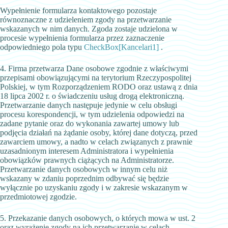
Wypełnienie formularza kontaktowego pozostaje
równoznaczne z udzieleniem zgody na przetwarzanie
wskazanych w nim danych. Zgoda zostaje udzielona w
procesie wypełnienia formularza przez zaznaczenie
odpowiedniego pola typu
CheckBox
[Kancelari1]
.
4. Firma przetwarza Dane osobowe zgodnie z właściwymi
przepisami obowiązującymi na terytorium Rzeczypospolitej
Polskiej, w tym Rozporządzeniem RODO oraz ustawą z dnia
18 lipca 2002 r. o świadczeniu usług drogą elektroniczną.
Przetwarzanie danych następuje jedynie w celu obsługi
procesu korespondencji, w tym udzielenia odpowiedzi na
zadane pytanie oraz do wykonania zawartej umowy lub
podjęcia działań na żądanie osoby, której dane dotyczą, przed
zawarciem umowy, a nadto w celach związanych z prawnie
uzasadnionym interesem Administratora i wypełnienia
obowiązków prawnych ciążących na Administratorze.
Przetwarzanie danych osobowych w innym celu niż
wskazany w zdaniu poprzednim odbywać się będzie
wyłącznie po uzyskaniu zgody i w zakresie wskazanym w
przedmiotowej zgodzie.
5. Przekazanie danych osobowych, o których mowa w ust. 2
oraz wyrażenie zgody na ich przetwarzanie w celach