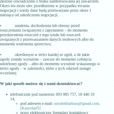
złożone oświadczenie o braku zainteresowania jej zawarciem.
Okres ten może ulec przedłużeniu w przypadku trwania
negocjacji i wtedy dane będą przetwarzane przez okres 1
miesiąca od zakończenia negocjacji;
• ustalenia, dochodzenia lub obrony przed
roszczeniami związanymi z zapytaniem – do momentu
przedawnienia roszczeń z tego tytułu lub roszczeń
związanych z przetwarzaniem danych osobowych albo do
momentu wniesienia sprzeciwu;
• określonym w treści każdej ze zgód, o ile takie
zgody zostały wyrażone – zawsze do momentu cofnięcia
udzielonej zgody – albo do momentu wyraźnie wskazanego w
treści zgody – w zależności, które z tych zdarzeń nastąpi
wcześniej;
W jaki sposób możesz się z nami skontaktować?
telefonicznie pod numerem: 693 985 757, 18 440 10
14,
pod adresem e-mail:
osrodekbarbara@gmail.com,
[Kancelari5]
przez elektroniczny formularz kontaktowy